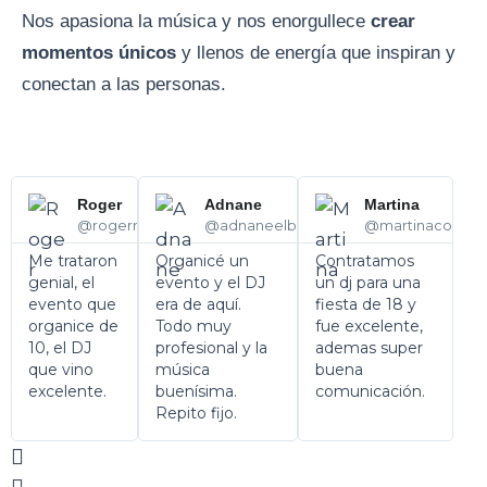
Nos apasiona la música y nos enorgullece
crear
momentos únicos
y llenos de energía que inspiran y
conectan a las personas.
R
R
P
N
e
e
Roger
Adnane
Martina
r
e
a
a
@rogermascorda
@adnaneelbadri
@martinacores
d
d
e
x
M
M
Me trataron
Organicé un
Contratamos
o
o
v
t
genial, el
evento y el DJ
un dj para una
r
r
evento que
era de aquí.
fiesta de 18 y
i
e
e
organice de
Todo muy
fue excelente,
o
10, el DJ
profesional y la
ademas super
u
que vino
música
buena
excelente.
buenísima.
comunicación.
s
Repito fijo.